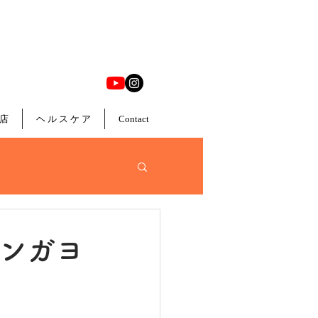
店
ヘ ル ス ケ ア
Contact
タンガヨ