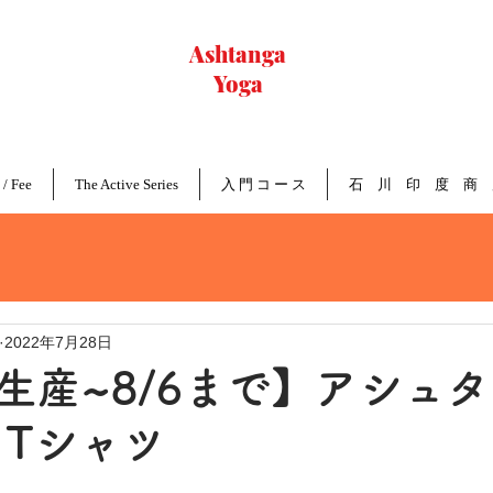
Ashtanga
Yoga
Nagoya
 / Fee
The Active Series
入 門 コ ー ス
石 川 印 度 商 
2022年7月28日
産~8/6まで】アシュ
 Tシャツ