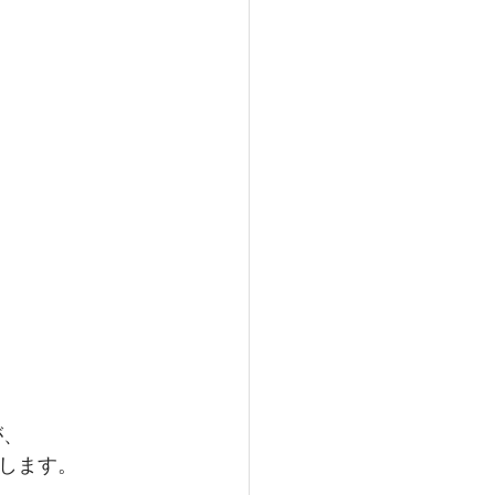
が、
します。