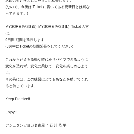
次回の引き落とし日を 9日間延長します。
(なので、今後は Ticket に書いてある更新日とは異な
ってきます。)
MYSORE PASS (5), MYSORE PASS (L), Ticket の方
は、
9日間 期間を延長します。
(3月中にTicketの期間延長をしてください)
これから迎える激動な時代をサバイブできるように
変化を恐れず、変化に柔軟で、変化を楽しめるよう
に。
その為には、この練習はとてもあなたを助けてくれ
ると信じています。
Keep Practice!!
Enjoy!!
アシュタンガヨガ名古屋  /  石 川 恭 平