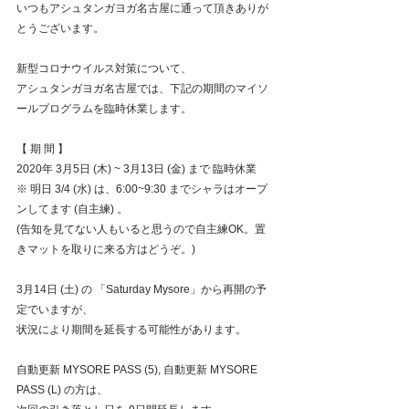
いつもアシュタンガヨガ名古屋に通って頂きありが
とうございます。
新型コロナウイルス対策について、
アシュタンガヨガ名古屋では、下記の期間のマイソ
ールプログラムを臨時休業します。
【 期 間 】
2020年 3月5日 (木) ~ 3月13日 (金) まで 臨時休業
※ 明日 3/4 (水) は、6:00~9:30 までシャラはオープ
ンしてます (自主練) 。
(告知を見てない人もいると思うので自主練OK。置
きマットを取りに来る方はどうぞ。)
3月14日 (土) の 「Saturday Mysore」から再開の予
定でいますが、
状況により期間を延長する可能性があります。
自動更新 MYSORE PASS (5), 自動更新 MYSORE 
PASS (L) の方は、