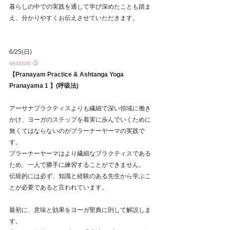
暮らしの中での実践を通して学び深めたことも踏ま
え、分かりやすくお伝えさせていただきます。
6/25(日)
session ③
【Pranayam Practice & Ashtanga Yoga 
Pranayama 1 】(呼吸法)
アーサナプラクティスよりも繊細で深い領域に働き
かけ、ヨーガのステップを着実に歩んでいくために
無くてはならないのがプラーナーヤーマの実践で
す。
プラーナーヤーマはより繊細なプラクティスである
ため、一人で勝手に練習することができません。
伝統的には必ず、知識と経験のある先生から学ぶこ
とが必要であると言われています。
最初に、意味と効果をヨーガ聖典に則して解説しま
す。