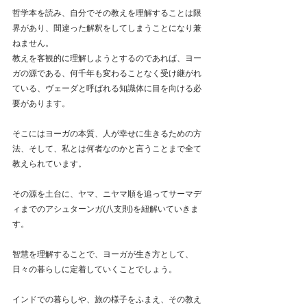
哲学本を読み、自分でその教えを理解することは限
界があり、間違った解釈をしてしまうことになり兼
ねません。
教えを客観的に理解しようとするのであれば、ヨー
ガの源である、何千年も変わることなく受け継がれ
ている、ヴェーダと呼ばれる知識体に目を向ける必
要があります。
そこにはヨーガの本質、人が幸せに生きるための方
法、そして、私とは何者なのかと言うことまで全て
教えられています。
その源を土台に、ヤマ、ニヤマ順を追ってサーマデ
ィまでのアシュターンガ(八支則)を紐解いていきま
す。
智慧を理解することで、ヨーガが生き方として、
日々の暮らしに定着していくことでしょう。
インドでの暮らしや、旅の様子をふまえ、その教え