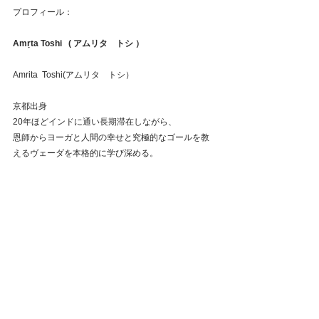
プロフィール：
Amṛta Toshi   ( アムリタ　トシ ）
Amrita  Toshi(アムリタ　トシ）
京都出身
20年ほどインドに通い長期滞在しながら、
恩師からヨーガと人間の幸せと究極的なゴールを教
えるヴェーダを本格的に学び深める。
世界的に著名なロルフ&マーシーより、アシュターン
ガとアイアンガーシステムのプラクティスをゴアで
学び、アシタスタントを務める。
伝統的なヴェーダーンタの教えを
世界的指導者であるスワミ・パラマートマナンダ・
サラスヴァティから学び続けている。
ヨーガを体系的に学び深め統合された教えは、トシ