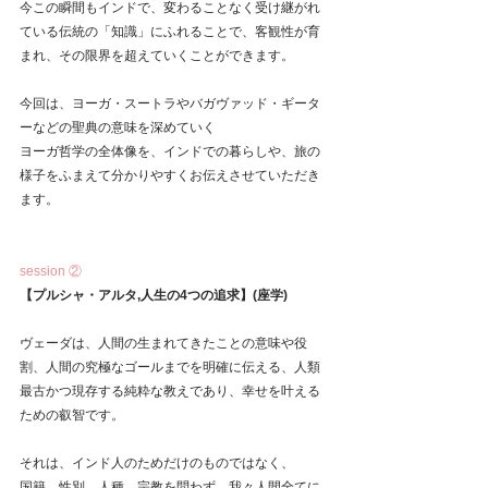
今この瞬間もインドで、変わることなく受け継がれ
ている伝統の「知識」にふれることで、客観性が育
まれ、その限界を超えていくことができます。
今回は、ヨーガ・スートラやバガヴァッド・ギータ
ーなどの聖典の意味を深めていく
ヨーガ哲学の全体像を、インドでの暮らしや、旅の
様子をふまえて分かりやすくお伝えさせていただき
ます。
session ②
【プルシャ・アルタ,人生の4つの追求】(座学)
ヴェーダは、人間の生まれてきたことの意味や役
割、人間の究極なゴールまでを明確に伝える、人類
最古かつ現存する純粋な教えであり、幸せを叶える
ための叡智です。
それは、インド人のためだけのものではなく、
国籍、性別、人種、宗教を問わず、我々人間全てに