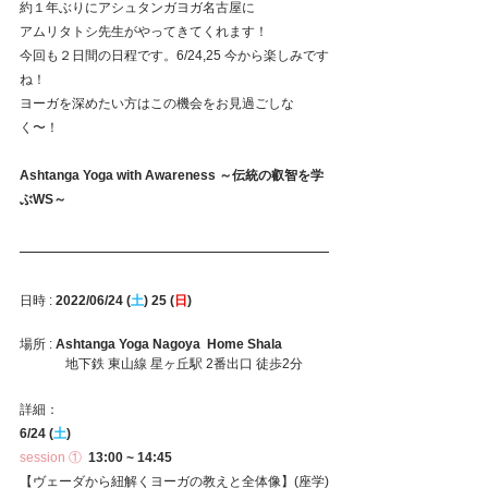
約１年ぶりにアシュタンガヨガ名古屋に
アムリタトシ先生がやってきてくれます！
今回も２日間の日程です。6/24,25 今から楽しみです
ね！
ヨーガを深めたい方はこの機会をお見過ごしな
く〜！
Ashtanga Yoga with Awareness ～伝統の叡智を学
ぶWS～
日時 : 
2022/06/24 (
土
) 25 (
日
) 
場所 : 
Ashtanga Yoga Nagoya  Home Shala
　　　  地下鉄 東山線 星ヶ丘駅 2番出口 徒歩2分
詳細：
6/24 (
土
)
session ①
  13:00 ~ 14:45
【ヴェーダから紐解くヨーガの教えと全体像】(座学)