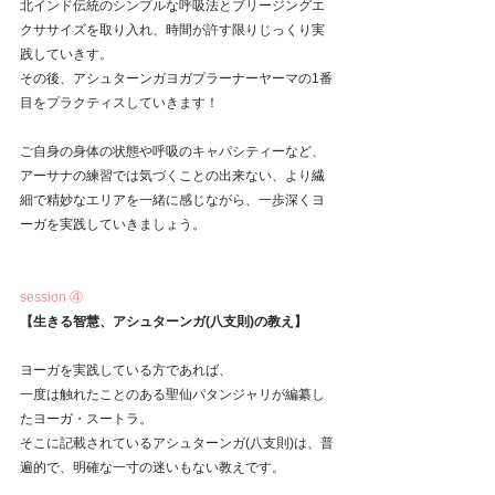
北インド伝統のシンプルな呼吸法とブリージングエ
クササイズを取り入れ、時間が許す限りじっくり実
践していきす。
その後、アシュターンガヨガプラーナーヤーマの1番
目をプラクティスしていきます！
ご自身の身体の状態や呼吸のキャパシティーなど、
アーサナの練習では気づくことの出来ない、より繊
細で精妙なエリアを一緒に感じながら、一歩深くヨ
ーガを実践していきましょう。
session ④
【生きる智慧、アシュターンガ(八支則)の教え】
ヨーガを実践している方であれば、
一度は触れたことのある聖仙パタンジャリが編纂し
たヨーガ・スートラ。
そこに記載されているアシュターンガ(八支則)は、普
遍的で、明確な一寸の迷いもない教えです。