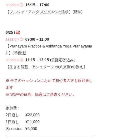
session ② 
 15:15 ~ 17:00
【プルシャ・アルタ 人生の4つの追求】(座学)
6/25 (
日
)
session ③
  09:00 ~ 11:00
【Pranayam Practice & Ashtanga Yoga Pranayama 
1 】(呼吸法)
session ④
 11:15 ~ 13:15 
(質疑応答込み）
【生きる智慧、アシュターンガ(八支則)の教え】
※ 全てのセッションにおいて初心者の方も歓迎致し
ます
※ WS中の録画、録音はご遠慮ください。
参加費：　
2日通し　   ¥22,000
1日通し　   ¥11,000
各session   ¥6,000