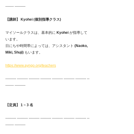
------- --------- 
【講師】 Kyohei (個別指導クラス)
マイソールクラスは、基本的に
 Kyohei
 が指導して
います。
日にちや時間帯によっては、アシスタント 
(Naoko, 
Miki, Shuji) 
もいます。
https://www.ayngo.org/teachers
--------- --------- --------- --------- --------- --------- --------- --
------- --------- 
【定員】 1 ~ 3 名
--------- --------- --------- --------- --------- --------- --------- --
------- ---------