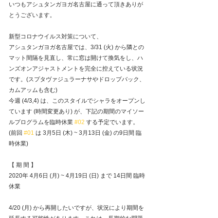
いつもアシュタンガヨガ名古屋に通って頂きありが
とうございます。
新型コロナウイルス対策について、
アシュタンガヨガ名古屋では、3/31 (火) から隣との
マット間隔を見直し、常に窓は開けて換気をし、ハ
ンズオンアジャストメントを完全に控えている状況
です。(スプタヴァジュラーナサやドロップバック、
カムアッムも含む) 
今週 (4/3,4) は、このスタイルでシャラをオープンし
ています (時間変更あり) が、下記の期間のマイソー
ルプログラムを臨時休業 
#02
 する予定でいます。
(前回 
#01
 は 3月5日 (木) ~ 3月13日 (金) の9日間 臨
時休業)
【 期 間 】
2020年 4月6日 (月) ~ 4月19日 (日) まで 14日間 臨時
休業
4/20 (月) から再開したいですが、状況により期間を