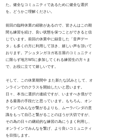
た。健全なコミュニティであるために健全な選択
を。どうかご理解ください。
前回の臨時休業の経験があるので、皆さんはこの期
間も練習を続け、良い状態を保つことができると信
じています。前回の休業中に録音した「音声デー
タ」も多くの方に利用して頂き、嬉しい声を頂いて
おります。アシュタンガヨガ名古屋のコミュニティ
に限らず地方WSに参加してくれる練習生の方々ま
で、お役に立てて嬉しいです。
そして、この休業期間中 また新たな試みとして、オ
ンラインでのクラスを開始したいと思います。
日々、本当に選択の連続ですが、いますべき僕がで
きる最善の手段だと思っています。もちろん、オン
ラインでみんなが繋がるよりも、ムーラバンダの意
識をもって自己と繋がることのほうが大切ですが、
その為の日々の継続的な練習の為にうまく利用し、
オンラインでみんなを繋げ、より良いコミュニティ
を目指します。