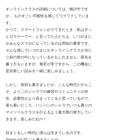
オンラインクラスの詳細については、検討中です
が… ものすごい可能性を感じてワクワクしていま
す。
かつて、スマートフォンがでてきたとき「私はずっ
とガラケーで〜」と言ってた人たちも、いつのまに
かみんなスマホになっているのは周知の事実です。 
そんな感じでいつのまにかオンラインクラスが当た
り前の世の中になっているかもしれません。変化を
嫌う方もいますが、無常が常ですから、この機会に
是非新しい試みを一緒に楽しみましょう。
しかし、前回も書きましたが、こんな時代だからこ
そ、よりこのシャラでの練習やコミュニティの存
在、必要性がより高まってくると思っているので、
落ち着いたころ、パンパンのシャラでいつも通りの
マイソールクラスを行えるよう最大限の努力してい
きます。楽しみだね〜！
目まぐるしい時代に僕らは生きているのです。
Yogini vol.75 にも書きましたが、