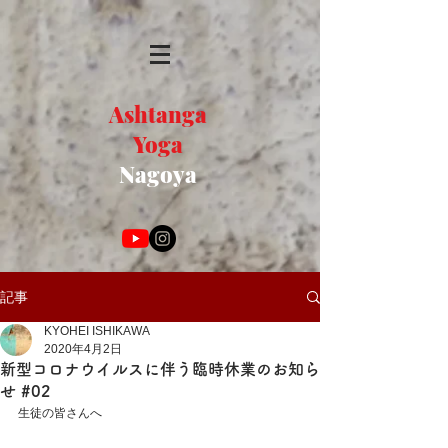
Ashtanga
Yoga
Nagoya
記事
KYOHEI ISHIKAWA
2020年4月2日
新型コロナウイルスに伴う臨時休業のお知ら
せ #02
生徒の皆さんへ