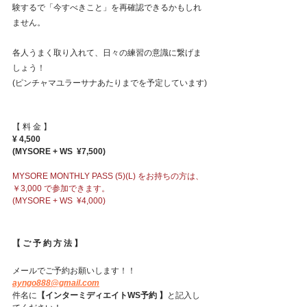
験するで「今すべきこと」を再確認できるかもしれ
ません。
各人うまく取り入れて、日々の練習の意識に繋げま
しょう！
(ピンチャマユラーサナあたりまでを予定しています)
【 料 金 】
¥ 4,500
(MYSORE + WS  ¥7,500)
MYSORE MONTHLY PASS (5)(L) をお持ちの方は、
￥3,000 で参加できます。
(MYSORE + WS  ¥4,000)
【 ご 予 約 方 法 】
メールでご予約お願いします！！
ayngo888@gmail.com
件名に
【インターミディエイトWS予約 】
と記入し