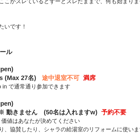
ここがズレているとずーとズレたままで、何も始まりま
たいです！
ュール
Open)
s (Max 27名) 
途中退室不可
  満席
, Drop in で通常通り参加できます
Open)
 動きません　(50名は入れますw)  
予約不要
加  価値はあなたが決めてください
り、協賛したり、シャラの給湯室のリフォームに使いま