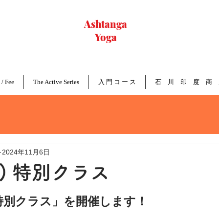
Ashtanga
Yoga
Nagoya
 / Fee
The Active Series
入 門 コ ー ス
石 川 印 度 商 
2024年11月6日
Fri) 特別クラス
 は「特別クラス」を開催します！