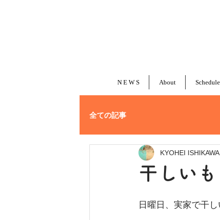
N E W S
About
Schedule
全ての記事
KYOHEI ISHIKAWA
干しいも
日曜日、実家で干し