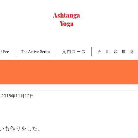
Ashtanga
Yoga
Nagoya
 / Fee
The Active Series
入 門 コ ー ス
石 川 印 度 商 
2018年11月12日
いも作りをした。