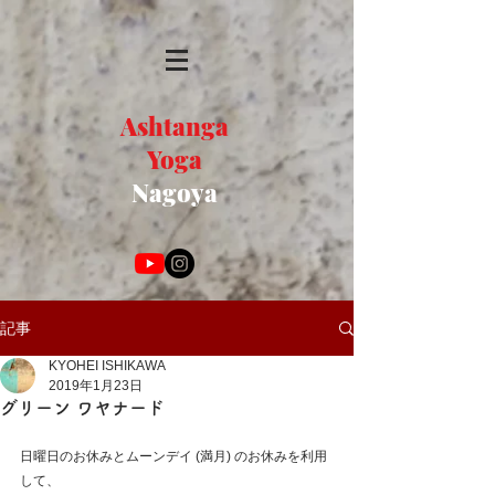
Ashtanga
Yoga
Nagoya
記事
KYOHEI ISHIKAWA
2019年1月23日
グリーン ワヤナード
日曜日のお休みとムーンデイ (満月) のお休みを利用
して、