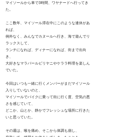
マイソールから車で3時間、ワヤナードへ行ってき
た。
ここ数年、マイソール滞在中にこのような連休があ
れば、
例外なく、みんなでカヌールへ行き、海で遊んでリ
ラックスして、
ランチになれば、ディナーになれば、街まで出向
き、
大好きなマラバールビリヤニやケララ料理を楽しん
でいた。
今回はいつも一緒に行くメンバーがまだマイソール
入りしていないのと、
マイソールでバイクに乗って街に行く度、空気の悪
さを感じていて、
どこか、山とか、静かでフレッシュな場所に行きた
いと思っていた。
その週は、喉を痛め、そこから体調も崩し、