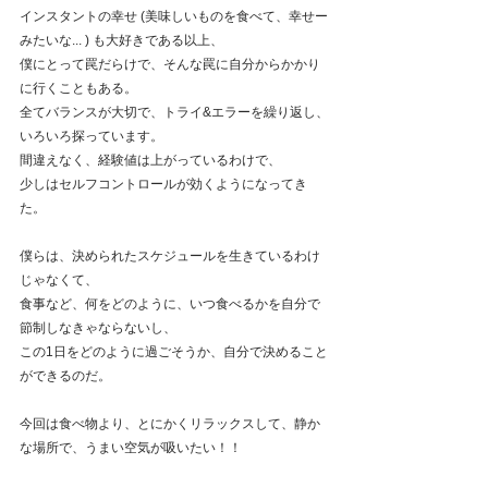
インスタントの幸せ (美味しいものを食べて、幸せー
みたいな... ) も大好きである以上、
僕にとって罠だらけで、そんな罠に自分からかかり
に行くこともある。
全てバランスが大切で、トライ&エラーを繰り返し、
いろいろ探っています。
間違えなく、経験値は上がっているわけで、
少しはセルフコントロールが効くようになってき
た。
僕らは、決められたスケジュールを生きているわけ
じゃなくて、
食事など、何をどのように、いつ食べるかを自分で
節制しなきゃならないし、
この1日をどのように過ごそうか、自分で決めること
ができるのだ。
今回は食べ物より、とにかくリラックスして、静か
な場所で、うまい空気が吸いたい！！