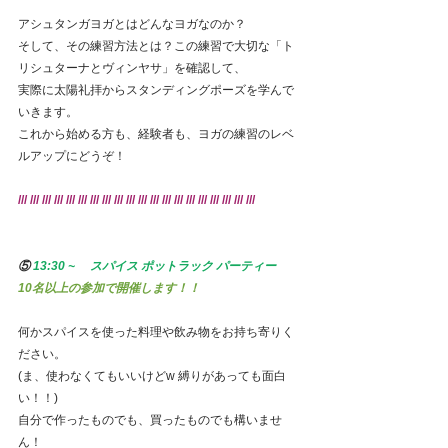
アシュタンガヨガとはどんなヨガなのか？
そして、その練習方法とは？この練習で大切な「ト
リシュターナとヴィンヤサ」を確認して、
実際に太陽礼拝からスタンディングポーズを学んで
いきます。
これから始める方も、経験者も、ヨガの練習のレベ
ルアップにどうぞ！
/// /// /// /// /// /// /// /// /// /// /// /// /// /// /// /// /// /// /// ///
⑤
 13:30 ~ 　スパイス ポットラック パーティー　　
10名以上の参加で開催します！！
何かスパイスを使った料理や飲み物をお持ち寄りく
ださい。
(ま、使わなくてもいいけどw 縛りがあっても面白
い！！)
自分で作ったものでも、買ったものでも構いませ
ん！