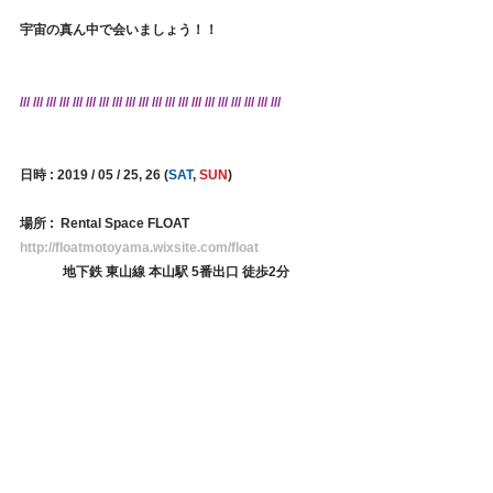
宇宙の真ん中で会いましょう！！
/// /// /// /// /// /// /// /// /// /// /// /// /// /// /// /// /// /// /// ///
日時 : 2019 / 05 / 25, 26 (
SAT
, 
SUN
)  
場所 :  Rental Space FLOAT　
http://floatmotoyama.wixsite.com/float
　　　 地下鉄 東山線 本山駅 5番出口 徒歩2分