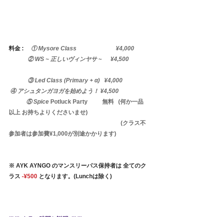
料金 : 　
① Mysore Class　　　　　  　 ¥4,000
         　② WS ~ 正しいヴィンヤサ ~　  ¥4,500
         　③ Led Class (Primary + α)   ¥4,000
④ アシュタンガヨガを始めよう！ ¥4,500
            ⑤ Spice 
Potluck Party          無料 
(何か一品
以上 お持ちよりくださいませ)
                                                                             (クラス不
参加者は参加費¥1,000が別途かかります)
※ AYK AYNGO のマンスリーパス保持者は 全てのク
ラス 
-¥500
 となります。(Lunchは除く)　