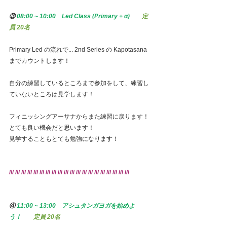
③
08:00 ~ 10:00　Led Class (Primary + α)　　
定
員 20名
Primary Led の流れで... 2nd Series の Kapotasana 
までカウントします！
自分の練習しているところまで参加をして、練習し
ていないところは見学します！
フィニッシングアーサナからまた練習に戻ります！
とても良い機会だと思います！
見学することもとても勉強になります！
/// /// /// /// /// /// /// /// /// /// /// /// /// /// /// /// /// /// /// ///
④
 11:00 ~ 13:00　アシュタンガヨガを始めよ
う！　　
定員 20名