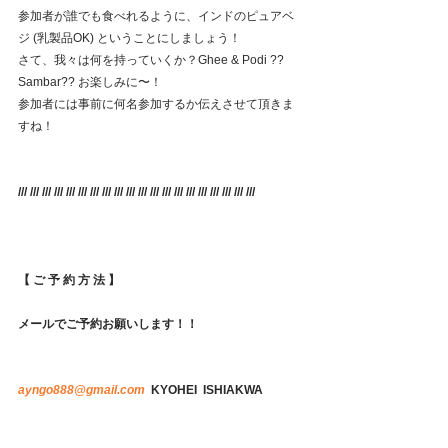
参加者が誰でも食べれるように、インドのピュアベ
ジ (乳製品OK) ということにしましょう！
さて、我々は何を持っていくか？Ghee & Podi ?? 
Sambar?? お楽しみに〜！
参加者には事前に何名参加するか伝えさせて頂きま
すね！
/// /// /// /// /// /// /// /// /// /// /// /// /// /// /// /// /// /// /// ///
【 ご 予 約 方 法 】
メールでご予約お願いします！！
ayngo888@gmail.com
  KYOHEI  ISHIAKWA