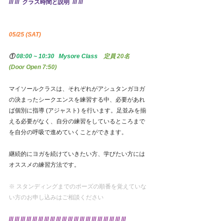
/// ///  クラス時間と説明  /// ///
05/25 (SAT)
① 
08:00 ~ 10:30   Mysore Class　
定員 20名   
(Door Open 7:50)
マイソールクラスは、それぞれがアシュタンガヨガ
の決まったシークエンスを練習する中、必要があれ
ば個別に指導 (アジャスト) を行います。足並みを揃
える必要がなく、自分の練習をしているところまで
を自分の呼吸で進めていくことができます。
継続的にヨガを続けていきたい方、学びたい方には
オススメの練習方法です。
※ スタンディングまでのポーズの順番を覚えていな
い方のお申し込みはご相談ください
/// /// /// /// /// /// /// /// /// /// /// /// /// /// /// /// /// /// /// ///