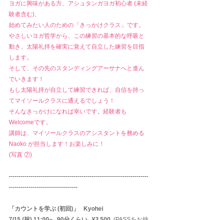
ヨガに興味がある方、アシュタンガヨガ初心者 (未経
験者含む)、
始めてみたい人のための「きっかけクラス」です。
やさしいヨガ哲学から、この練習の基本的な呼吸と
動き、太陽礼拝を確実に覚えて自立した練習を目指
します。
そして、その先のスタンディングアーサナへと進ん
でいきます！
もし太陽礼拝が自立して練習できれば、自信を持っ
てマイソールクラスに通えるでしょう！
そんなきっかけになれば幸いです。経験者も
Welcomeです。
講師は、マイソールクラスのアシスタントを務める 
Naoko が担当します！お楽しみに！
(写真 ⑦)
-----------------------------------------------------------------------
-----------------------------------
「カウントを学ぶ (初回)」   Kyohei
7/15 (祝) 11:00~   90分くらい   ¥3,500  
(PASSをお持