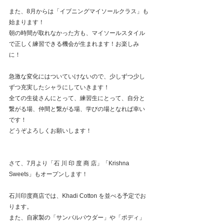
また、8月からは「イブニングマイソールクラス」も
始まります！
朝の時間が取れなかった方も、マイソールスタイル
で正しく練習できる機会が生まれます！お楽しみ
に！
急激な変化にはついていけないので、少しずつ少し
ずつ充実したシャラにしていきます！
全ての生徒さんにとって、練習生にとって、自分と
繋がる場、仲間と繋がる場、学びの場となれば幸い
です！
どうぞよろしくお願いします！
さて、7月より「石 川 印 度 商 店」「Krishna 
Sweets」もオープンします！
石川印度商店では、Khadi Cotton を並べる予定でお
ります。
また、自家製の「サンバルパウダー」や「ポディ」