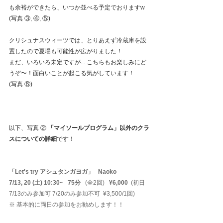
も余裕ができたら、いつか並べる予定でおりますw
(写真 ③, ④, ⑤)
クリシュナスウィーツでは、とりあえず冷蔵庫を設
置したので夏場も可能性が広がりました！
まだ、いろいろ未定ですが... こちらもお楽しみにど
うぞ〜！面白いことが起こる気がしています！
(写真 ⑥)
以下、写真 ② 
「マイソールプログラム」以外のクラ
スについての詳細
です！
「Let's try アシュタンガヨガ」   Naoko
7/13, 20 (土) 10:30~   75分   
(全2回)  
 ¥6,000  
(初日 
7/13のみ参加可 7/20のみ参加不可  ¥3,500/1回)
※ 基本的に両日の参加をお勧めします！！