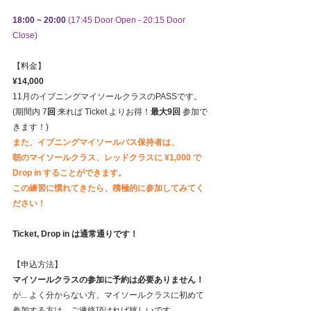
18:00 ~ 20:00
(17:45 Door Open - 20:15 Door 
Close)
【料金】
¥14,000
11月のイブニングマイソールクラスのPASSです。
(期間内 7
回
 来れば Ticket よりお得！
最大9回 
参加で
きます！)
また、イブニングマイソールパス保持者は、
朝のマイソールクラス、レッドクラスに ¥1,000 で 
Drop in することができます。
この練習に慣れてきたら、積極的に参加してみてく
ださい！
Ticket, Drop in は通常通りです！
【申込方法】
マイソールクラスの参加に予約は必要ありません！
が... よく分からない方、マイソールクラスに初めて
参加する方は、ご連絡頂ければ嬉しいです。