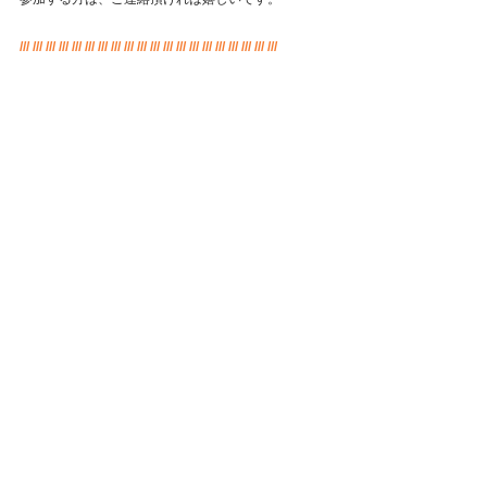
/// /// /// /// /// /// /// /// /// /// /// /// /// /// /// /// /// /// /// ///