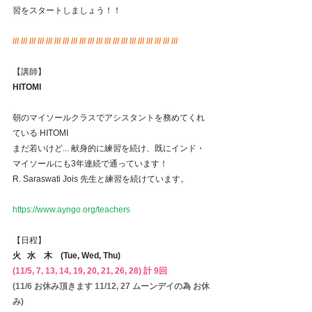
習をスタートしましょう！！
/// /// /// /// /// /// /// /// /// /// /// /// /// /// /// /// /// /// /// ///
【講師】
HITOMI
朝のマイソールクラスでアシスタントを務めてくれ
ている HITOMI
まだ若いけど... 献身的に練習を続け、既にインド・
マイソールにも3年連続で通っています！
R. Saraswati Jois 先生と練習を続けています。
https://www.ayngo.org/teachers 
【日程】
火   水　木　(Tue, Wed, Thu)
(11/5, 7, 13, 14, 19, 20, 21, 26, 28) 計 9回
(11/6 お休み頂きます 11/12, 27 ムーンデイの為 お休
み)