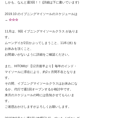
しかも、なんと週3回！！ (詳細は下に書いています)
2019.10 のイブニングマイソールのスケジュールは 
→ 
☆☆☆
11月は、9回 イブニングマイソールクラス がありま
す。
ムーンデイが2日かぶってしまうこと、11/6 (水) を
お休みを頂くこと、
お間違いがないように詳細をご確認ください。
また、HITOMIが 【12月後半より】毎年のインド・
マイソールに滞在により、約2ヶ月間不在となりま
す。
その間、イブニングマイソールクラスはお休みにな
るか、代行で週1回オープンするか検討中です。
来月のスケジュールの時には告知させてもらいま
す。
ご迷惑おかけしますがよろしくお願いします。