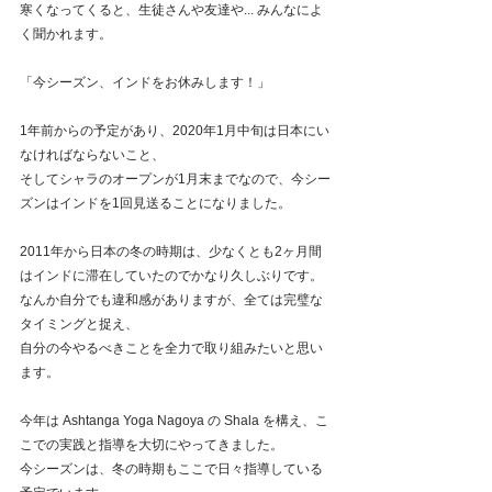
寒くなってくると、生徒さんや友達や... みんなによ
く聞かれます。
「今シーズン、インドをお休みします！」
1年前からの予定があり、2020年1月中旬は日本にい
なければならないこと、
そしてシャラのオープンが1月末までなので、今シー
ズンはインドを1回見送ることになりました。
2011年から日本の冬の時期は、少なくとも2ヶ月間
はインドに滞在していたのでかなり久しぶりです。
なんか自分でも違和感がありますが、全ては完璧な
タイミングと捉え、
自分の今やるべきことを全力で取り組みたいと思い
ます。
今年は Ashtanga Yoga Nagoya の Shala を構え、こ
こでの実践と指導を大切にやってきました。
今シーズンは、冬の時期もここで日々指導している