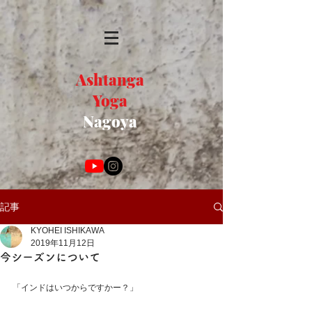
Ashtanga
Yoga
Nagoya
記事
KYOHEI ISHIKAWA
2019年11月12日
今シーズンについて
「インドはいつからですかー？」