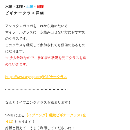
水曜・木曜・
土曜
・
日曜
ビ ギ ナ ー ク ラ ス 詳 細 : 
アシュタンガヨガをこれから始めたい方、
マイソールクラスに一歩踏み出せない方におすすめ
のクラスです。
このクラスを継続して参加されても価値のあるもの
になります。
※ 少人数制なので、参加者の状況を見てクラスを進
めていきます。
https://www.ayngo.org/ビギナークラス
<><><><><><><><><><><><><><><>
なんと！イブニングクラスも始まります！
Shuji
 による
【イブニング】継続ビギナークラス (全
４回)
もあります！
好機と捉えて、うまく利用してくださいね！