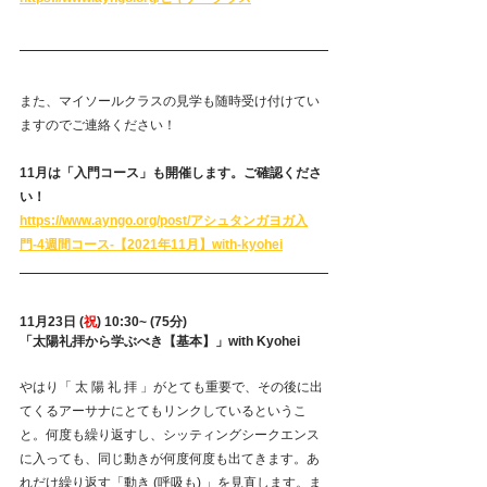
また、マイソールクラスの見学も随時受け付けてい
ますのでご連絡ください！
11月は「入門コース」も開催します。ご確認くださ
い！
https://www.ayngo.org/post/アシュタンガヨガ入
門-4週間コース-【2021年11月】with-kyohei
11月23日 (
祝
) 10:30~ (75分)
「太陽礼拝から学ぶべき【基本】」with Kyohei
やはり「 太 陽 礼 拝 」がとても重要で、その後に出
てくるアーサナにとてもリンクしているというこ
と。何度も繰り返すし、シッティングシークエンス
に入っても、同じ動きが何度何度も出てきます。あ
れだけ繰り返す「動き (呼吸も) 」を見直します。ま