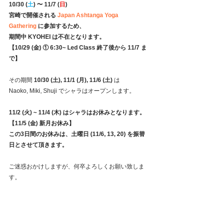
10/30 (
土
) 〜 11/7 (
日
) 
宮崎で開催される 
Japan Ashtanga Yoga 
Gathering
 に参加するため、
期間中 KYOHEI は不在となります。
【10/29 (金) ① 6:30~ Led Class 終了後から 11/7 ま
で】
その期間 
10/30 (土), 11/1 (月), 11/6 (土) 
は
Naoko, Miki, Shuji でシャラはオープンします。
11/2 (火) ~ 11/4 (木) はシャラはお休みとなります。
【11/5 (金) 新月お休み】
この3日間のお休みは、土曜日 (11/6, 13, 20) を振替
日とさせて頂きます。
ご迷惑おかけしますが、何卒よろしくお願い致しま
す。