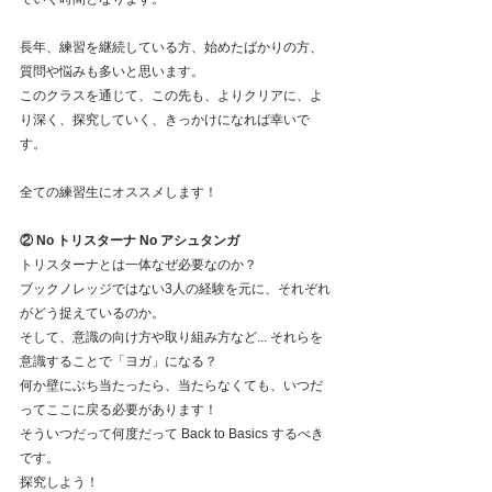
長年、練習を継続している方、始めたばかりの方、
質問や悩みも多いと思います。
このクラスを通じて、この先も、よりクリアに、よ
り深く、探究していく、きっかけになれば幸いで
す。
全ての練習生にオススメします！
② No トリスターナ No アシュタンガ
トリスターナとは一体なぜ必要なのか？
ブックノレッジではない3人の経験を元に、それぞれ
がどう捉えているのか。
そして、意識の向け方や取り組み方など... それらを
意識することで「ヨガ」になる？
何か壁にぶち当たったら、当たらなくても、いつだ
ってここに戻る必要があります！
そういつだって何度だって Back to Basics するべき
です。
探究しよう！