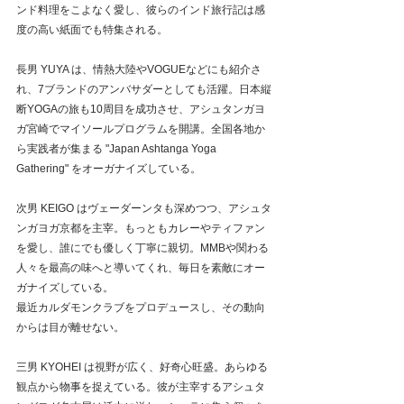
ンド料理をこよなく愛し、彼らのインド旅行記は感
度の高い紙面でも特集される。
長男 YUYA は、情熱大陸やVOGUEなどにも紹介さ
れ、7ブランドのアンバサダーとしても活躍。日本縦
断YOGAの旅も10周目を成功させ、アシュタンガヨ
ガ宮崎でマイソールプログラムを開講。全国各地か
ら実践者が集まる "Japan Ashtanga Yoga 
Gathering" をオーガナイズしている。
次男 KEIGO はヴェーダーンタも深めつつ、アシュタ
ンガヨガ京都を主宰。もっともカレーやティファン
を愛し、誰にでも優しく丁寧に親切。MMBや関わる
人々を最高の味へと導いてくれ、毎日を素敵にオー
ガナイズしている。
最近カルダモンクラブをプロデュースし、その動向
からは目が離せない。
三男 KYOHEI は視野が広く、好奇心旺盛。あらゆる
観点から物事を捉えている。彼が主宰するアシュタ