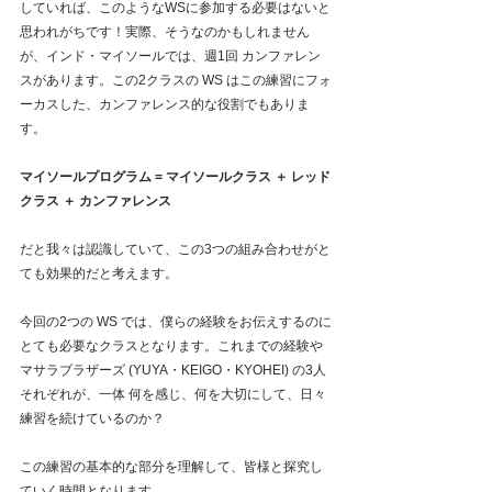
していれば、このようなWSに参加する必要はないと
思われがちです！実際、そうなのかもしれません
が、インド・マイソールでは、週1回 カンファレン
スがあります。この2クラスの WS はこの練習にフォ
ーカスした、カンファレンス的な役割でもありま
す。
マイソールプログラム = マイソールクラス ＋ レッド
クラス ＋ カンファレンス
だと我々は認識していて、この3つの組み合わせがと
ても効果的だと考えます。
今回の2つの WS では、僕らの経験をお伝えするのに
とても必要なクラスとなります。これまでの経験や
マサラブラザーズ (YUYA・KEIGO・KYOHEI) の3人
それぞれが、一体 何を感じ、何を大切にして、日々 
練習を続けているのか？ 
この練習の基本的な部分を理解して、皆様と探究し
ていく時間となります。