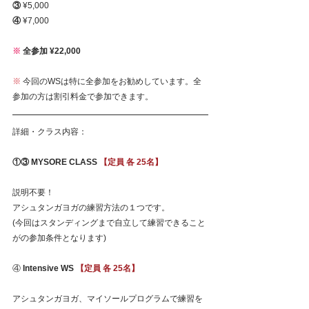
③
 ¥5,000
④
¥7,000
※ 
全参加 ¥22,000
※
 今回のWSは特に全参加をお勧めしています。全
参加の方は割引料金で参加できます。
詳細・クラス内容：
①③ MYSORE CLASS 
【定員 各 25名】
説明不要！
アシュタンガヨガの練習方法の１つです。
(今回はスタンディングまで自立して練習できること
がの参加条件となります)
④
 Intensive WS 
【定員 各 25名】
アシュタンガヨガ、マイソールプログラムで練習を