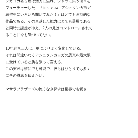
ンガヨガ名古屋は活力に溢れ、シャラに集う個々を
フューチャーした、『 interview : アシュタンガヨガ
練習生にいろいろ聞いてみた！』はとても画期的な
作品である。その卓越した能力はとても器用である
と同時に謙虚がゆえ、2人の兄はコントロールされて
ることに今も気づいてない。
10年経ち三人は、更によりよく変化している。
それは間違いなくアシュタンガヨガの恩恵を最大限
に受けていると胸を張って言える。
この実践は誰にでも可能で、彼らはひとりでも多く
にその恩恵を伝えたい。
マサラブラザーズの飽くなき探求は世界でも愛さ
れ、師シャラート・ジョイスから正式指導者として
の活動を認められている。