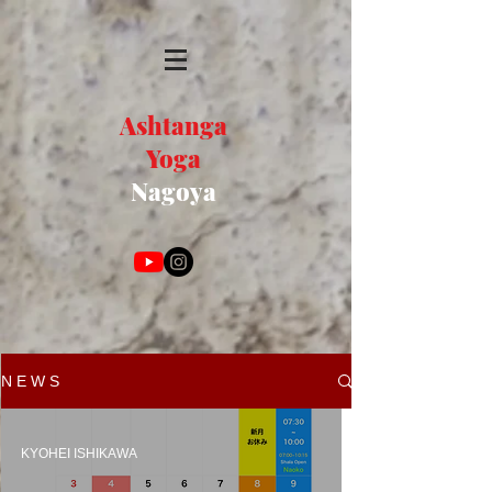
Ashtanga
Yoga
Nagoya
N E W S
KYOHEI ISHIKAWA