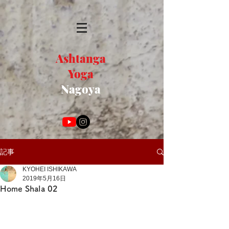
Ashtanga
Yoga
Nagoya
記事
KYOHEI ISHIKAWA
2019年5月16日
Home Shala 02